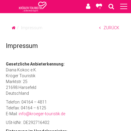
0
Impressum
ZURÜCK
Impressum
Gesetzliche Anbieterkennung:
Diana Kokoc e.K.
Kröger Touristik
Marktstr. 25
21698 Harsefeld
Deutschland
Telefon: 04164 – 4811
Telefax: 04164 – 6125
E-Mail:
info@kroeger-touristik.de
USt-IdNr.: DE292716402