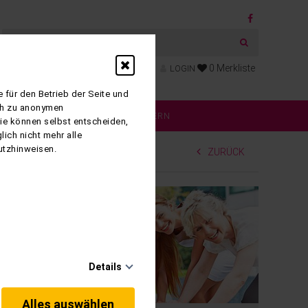
0
Merkliste
LOGIN
 für den Betrieb der Seite und
ich zu anonymen
RMATIONEN
KATALOG BLÄTTERN
Sie können selbst entscheiden,
ich nicht mehr alle
utzhinweisen.
ZURÜCK
Details
Alles auswählen