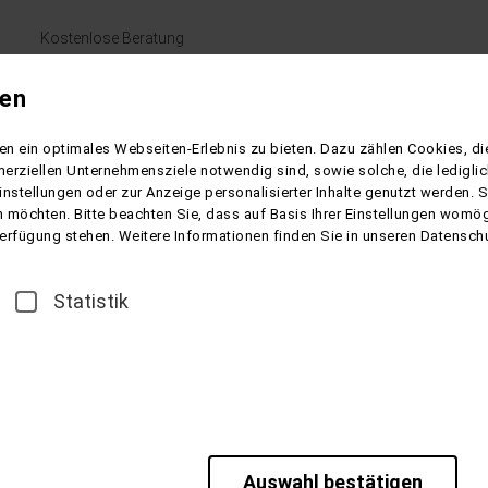
Kostenlose Beratung
+49 (0) 4164 - 4811
gen
Mo. - Fr. 09:00 bis 17:00 Uhr
Samstag geschlossen
n ein optimales Webseiten-Erlebnis zu bieten. Dazu zählen Cookies, die
erziellen Unternehmensziele notwendig sind, sowie solche, die ledigl
KUREN & WELLNESS
REESE REISEN
KONTAKT
INFO
instellungen oder zur Anzeige personalisierter Inhalte genutzt werden. 
 möchten. Bitte beachten Sie, dass auf Basis Ihrer Einstellungen womögl
 Verfügung stehen. Weitere Informationen finden Sie in unseren Datensch
Statistik
Auswahl bestätigen