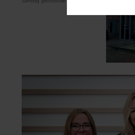
Diese Cookies sind für den Bet
Samstag geschlossen
Funktionalitäten. Außerdem könn
möchten, um Ihnen unsere Diens
Statistik
Um unser Angebot und unsere We
dieser Cookies können wir beis
unsere Inhalte optimieren. Wir 
unsere Website erfassten Daten
Datenschutzerklärung
.