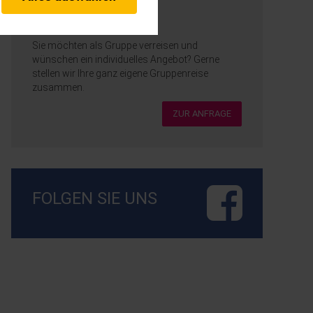
herheitsrelevante
rofil eingeloggt bleiben
Gruppenanfrage
stellen.
Sie möchten als Gruppe verreisen und
wünschen ein individuelles Angebot? Gerne
istiken und Analysen. Mithilfe
stellen wir Ihre ganz eigene Gruppenreise
s Web-Auftritts ermitteln und
zusammen.
Drittlands Übermittlung, der auf
in unserer
ZUR ANFRAGE
FOLGEN SIE UNS