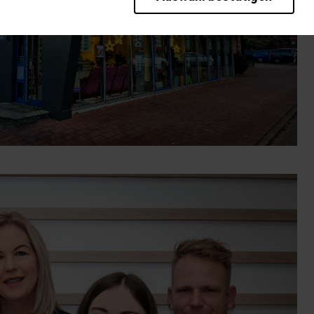
rieb der Seite unbedingt notwendig und ermöglichen beispielsweise sic
en wir mit dieser Art von Cookies ebenfalls erkennen, ob Sie in Ihrem P
te bei einem erneuten Besuch unserer Seite schneller zur Verfügung zu 
bseite weiter zu verbessern, erfassen wir anonymisierte Daten für Stat
pielsweise die Besucherzahlen und den Effekt bestimmter Seiten unsere
nutzen hierfür Dienste von Google. Durch diese Dienste kann es zu einer 
, kommen. Weitere Hinweise zu der Verarbeitung Ihrer Daten finden Sie 