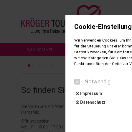
Cookie-Einstellun
Wir verwenden Cookies, um Ihne
für die Steuerung unserer komm
WILLKOMMEN
REISEN
REISEZIELE
Statistikzwecken, für Komforte
welche Kategorien Sie zulassen
Funktionalitäten der Seite zur
Über uns
Notwendig
So finden Sie uns
Impressum
Datenschutz
Sie finden uns Am Wieh 4 in 21698
Harsefeld.
Öffnungszeiten:
Notwendig
Mo. - Fr. 09:00 - 17:00 Uhr