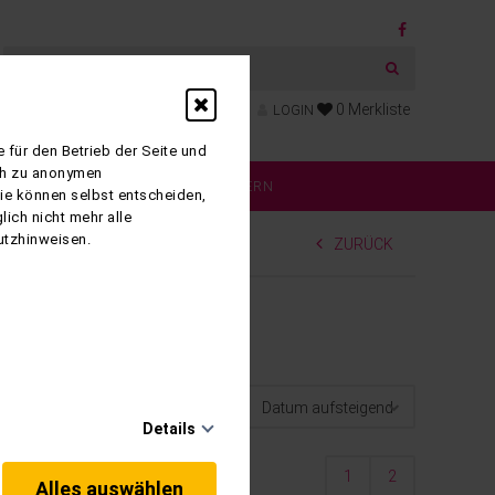
0
Merkliste
LOGIN
 für den Betrieb der Seite und
ich zu anonymen
RMATIONEN
KATALOG BLÄTTERN
Sie können selbst entscheiden,
ich nicht mehr alle
utzhinweisen.
ZURÜCK
Details
1
2
Alles auswählen