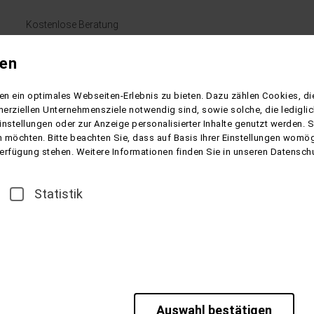
Kostenlose Beratung
+49 (0) 4164 - 4811
gen
Mo. - Fr. 09:00 bis 17:00 Uhr
Samstag geschlossen
n ein optimales Webseiten-Erlebnis zu bieten. Dazu zählen Cookies, die
erziellen Unternehmensziele notwendig sind, sowie solche, die ledigl
KUREN & WELLNESS
REESE REISEN
KONTAKT
INFO
instellungen oder zur Anzeige personalisierter Inhalte genutzt werden. 
 möchten. Bitte beachten Sie, dass auf Basis Ihrer Einstellungen womögl
 Verfügung stehen. Weitere Informationen finden Sie in unseren Datensch
Statistik
Auswahl bestätigen