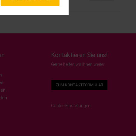
herheitsrelevante
rofil eingeloggt bleiben
stellen.
istiken und Analysen. Mithilfe
s Web-Auftritts ermitteln und
Drittlands Übermittlung, der auf
in unserer
en
Kontaktieren Sie uns!
Gerne helfen wir Ihnen weiter.
n
n
en
ZUM KONTAKTFORMULAR
sen
rten
Cookie Einstellungen