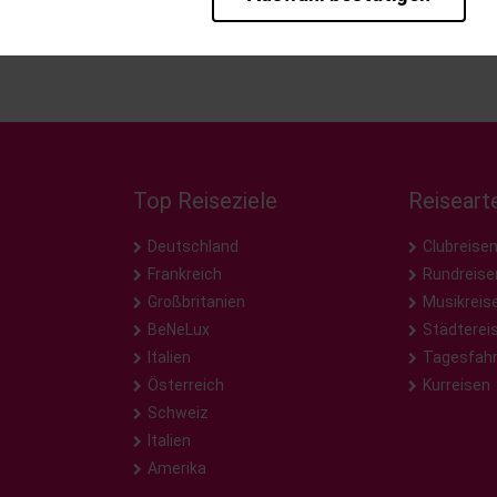
rieb der Seite unbedingt notwendig und ermöglichen beispielsweise sic
en wir mit dieser Art von Cookies ebenfalls erkennen, ob Sie in Ihrem P
te bei einem erneuten Besuch unserer Seite schneller zur Verfügung zu 
bseite weiter zu verbessern, erfassen wir anonymisierte Daten für Stat
pielsweise die Besucherzahlen und den Effekt bestimmter Seiten unsere
nutzen hierfür Dienste von Google. Durch diese Dienste kann es zu einer 
, kommen. Weitere Hinweise zu der Verarbeitung Ihrer Daten finden Sie 
Top Reiseziele
Reiseart
Deutschland
Clubreise
Frankreich
Rundreise
Großbritanien
Musikreis
BeNeLux
Städterei
Italien
Tagesfah
Österreich
Kurreisen
Schweiz
Italien
Amerika