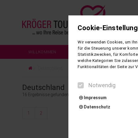
Cookie-Einstellun
Wir verwenden Cookies, um Ihne
für die Steuerung unserer komm
WILLKOMMEN
REISEN
REISEZIELE
Statistikzwecken, für Komforte
welche Kategorien Sie zulassen
Funktionalitäten der Seite zur
Deutschland
Notwendig
Deutschland
16
Ergebnisse gefunden
Impressum
Datenschutz
1
2
Notwendig